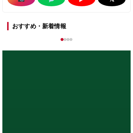
おすすめ・新着情報
詳しく見る ›
【夏】タイヤ点検で燃費と安全をチェック
‹
›