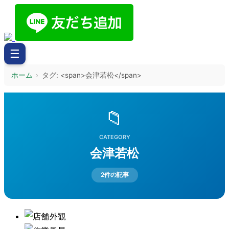
☰
ホーム
›
タグ: <span>会津若松</span>
📁
CATEGORY
会津若松
2件の記事