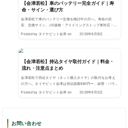
【会津若松】車のバッテリー完全ガイド｜寿
命・サイン・選び方
会津若松で車のバッテリー交換を検討中の方へ。寿命の目
安、交換サイン、JIS規格・アイドリングストップ車対応・寒
冷地仕様の選び方まで解説。会津の冬を見据えた選び方を、
Posted by
タイヤピット会津
on
2026年6月8日
タイヤピット会津がご案内します。
【会津若松】持込タイヤ取付ガイド｜料金・
流れ・注意点まとめ
会津若松で持込タイヤ（ネット購入タイヤ）の取付をお考え
の方へ。タイヤピット会津は持込脱着880円〜、組替・バラン
ス・脱着セット3,080円〜。ブリヂストン正規店でも持込歓
Posted by
タイヤピット会津
on
2026年6月5日
迎。製造年チェックなど事前ポイントも解説します。
お問い合わせ