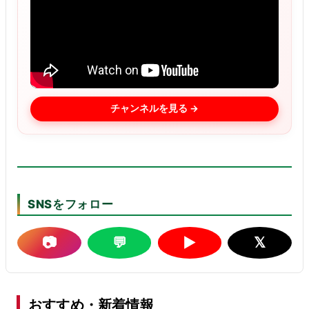
チャンネルを見る →
SNSをフォロー
📷
💬
▶
𝕏
おすすめ・新着情報
詳しく見る ›
【夏】タイヤ点検で燃費と安全をチェック