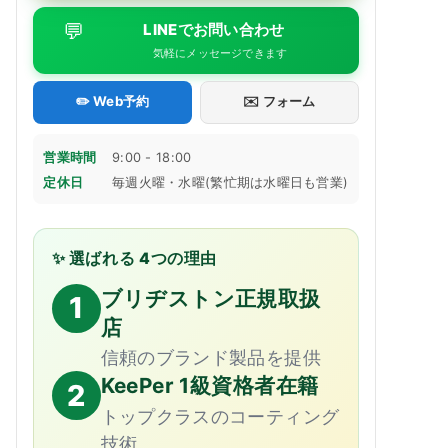
💬
LINEでお問い合わせ
気軽にメッセージできます
✏️ Web予約
✉️ フォーム
営業時間
9:00 - 18:00
定休日
毎週火曜・水曜(繁忙期は水曜日も営業)
✨ 選ばれる 4つの理由
ブリヂストン正規取扱
1
店
信頼のブランド製品を提供
KeePer 1級資格者在籍
2
トップクラスのコーティング
技術