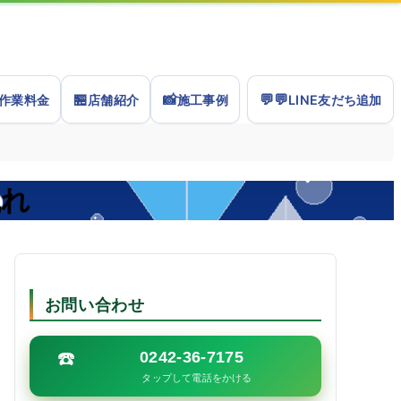
🏪
📸
💬
💬
作業料金
店舗紹介
施工事例
LINE友だち追加
流れ
お問い合わせ
☎️
0242-36-7175
タップして電話をかける