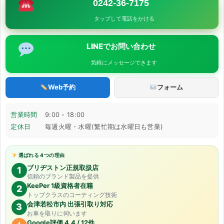
0242-36-7175
タップして電話をかける
LINEでお問い合わせ
気軽にメッセージできます
Web予約
フォーム
営業時間
9:00 - 18:00
定休日
毎週火曜・水曜(繁忙期は水曜日も営業)
選ばれる 4つの理由
ブリヂストン正規取扱店
1
信頼のブランド製品を提供
KeePer 1級資格者在籍
2
トップクラスのコーティング技術
会津若松市内 出張引取り対応
3
お車を取りに伺います
Google評価 4.4 / 12件