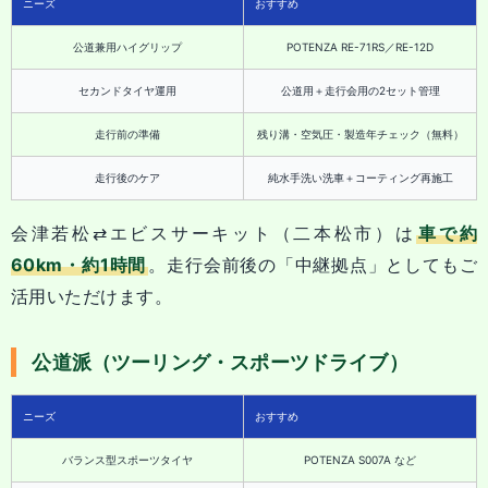
ニーズ
おすすめ
公道兼用ハイグリップ
POTENZA RE-71RS／RE-12D
セカンドタイヤ運用
公道用＋走行会用の2セット管理
走行前の準備
残り溝・空気圧・製造年チェック（無料）
走行後のケア
純水手洗い洗車＋コーティング再施工
会津若松⇄エビスサーキット（二本松市）は
車で約
60km・約1時間
。走行会前後の「中継拠点」としてもご
活用いただけます。
公道派（ツーリング・スポーツドライブ）
ニーズ
おすすめ
バランス型スポーツタイヤ
POTENZA S007A など