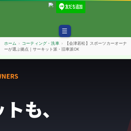
☰
ホーム
›
コーティング・洗車
›
【会津若松】スポーツカーオーナ
ーが選ぶ拠点｜サーキット派・旧車派OK