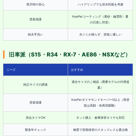
雨天時の安心
ハイグリップでも排水性能を考慮
KeePerコーティング（黄砂・融雪剤・夏
塗装保護
の日差し対策）
純水手洗い
水ジミが残らず、塗装に優しい
旧車派（S15・R34・RX-7・AE86・NSXなど）
ニーズ
おすすめ
適合サイズのご相談（廃番モデルの代替提
純正サイズの調達
案）
KeePerダイヤモンドキーパーII以上（再塗
塗装保護
装は高額・色再現困難）
持込タイヤOK
ネット購入・倉庫保管タイヤも対応
製造年チェック
物置で長期保管のスタッドレスも要点検