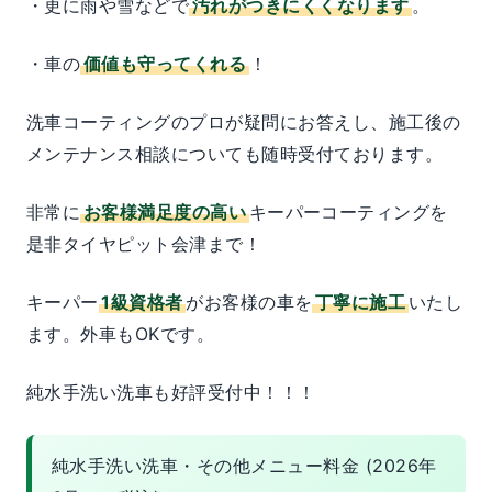
・更に雨や雪などで
汚れがつきにくくなります
。
・車の
価値も守ってくれる
！
洗車コーティングのプロが疑問にお答えし、施工後の
メンテナンス相談についても随時受付ております。
非常に
お客様満足度の高い
キーパーコーティングを
是非タイヤピット会津まで！
キーパー
1級資格者
がお客様の車を
丁寧に施工
いたし
ます。外車もOKです。
純水手洗い洗車も好評受付中！！！
純水手洗い洗車・その他メニュー料金 (2026年