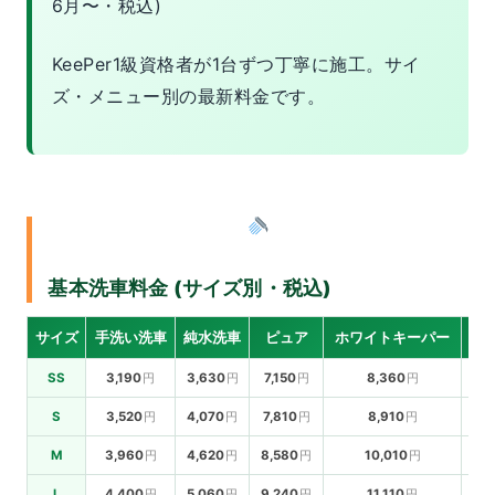
6月〜・税込)
KeePer1級資格者が1台ずつ丁寧に施工。サイ
ズ・メニュー別の最新料金です。
基本洗車料金 (サイズ別・税込)
サイズ
手洗い洗車
純水洗車
ピュア
ホワイトキーパー
ミ
SS
3,190
3,630
7,150
8,360
S
3,520
4,070
7,810
8,910
M
3,960
4,620
8,580
10,010
1
L
4,400
5,060
9,240
11,110
1