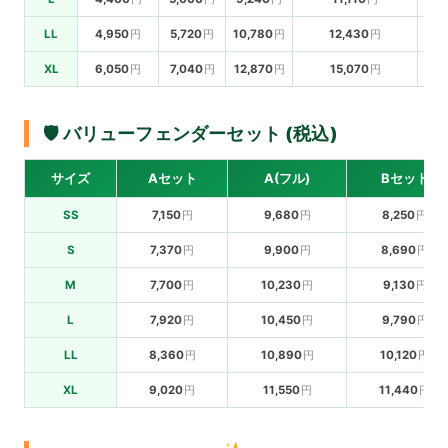
LL
4,950
5,720
10,780
12,430
1
XL
6,050
7,040
12,870
15,070
1
🛡 バリューフェンダーセット (税込)
サイズ
Aセット
A(フル)
Bセット
SS
7,150
9,680
8,250
S
7,370
9,900
8,690
M
7,700
10,230
9,130
L
7,920
10,450
9,790
LL
8,360
10,890
10,120
XL
9,020
11,550
11,440