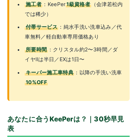
施工者
：KeePer
1級資格者
（会津若松内
では稀少）
付帯サービス
：純水手洗い洗車込み／代
車無料／軽自動車専用価格あり
所要時間
：クリスタル約2〜3時間／ダ
イヤⅡは半日／EXは1日〜
キーパー施工車特典
：以降の手洗い洗車
10%OFF
あなたに合うKeePerは？｜30秒早見
表