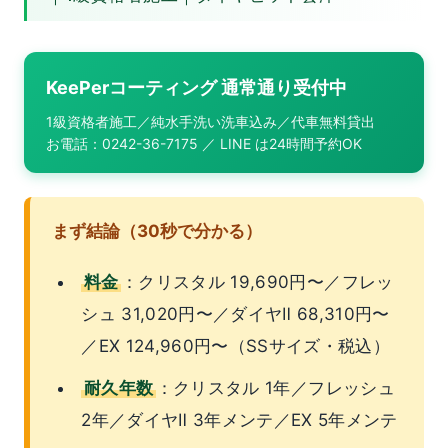
KeePerコーティング 通常通り受付中
1級資格者施工／純水手洗い洗車込み／代車無料貸出
お電話：0242-36-7175 ／ LINE は24時間予約OK
まず結論（30秒で分かる）
料金
：クリスタル 19,690円〜／フレッ
シュ 31,020円〜／ダイヤⅡ 68,310円〜
／EX 124,960円〜（SSサイズ・税込）
耐久年数
：クリスタル 1年／フレッシュ
2年／ダイヤⅡ 3年メンテ／EX 5年メンテ