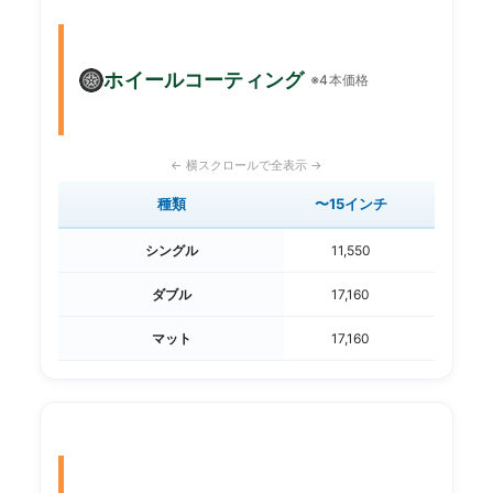
ホイールコーティング
※4本価格
種類
〜15インチ
16〜
シングル
11,550
13
ダブル
17,160
19
マット
17,160
19