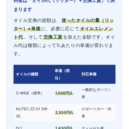
料金は「オイル代（リッター）＋交換工賃」で決
まります
オイル交換の総額は、
使ったオイルの量（リッ
ター）×単価
に、必要に応じて
オイルエレメン
ト代
、そして
交換工賃
を加えた金額です。オイ
ル代は種類によって1Lあたりの単価が変わりま
す。
単価（税
オイルの種類
対応車種
込）
一般的なガソリン
O-WIDE（標準）
1,650円/L
車
NUTEC ZZ-01 5W-
スポーツカー・外
2,530円/L
35
車
DL1
1,430円/L
ディーゼル車