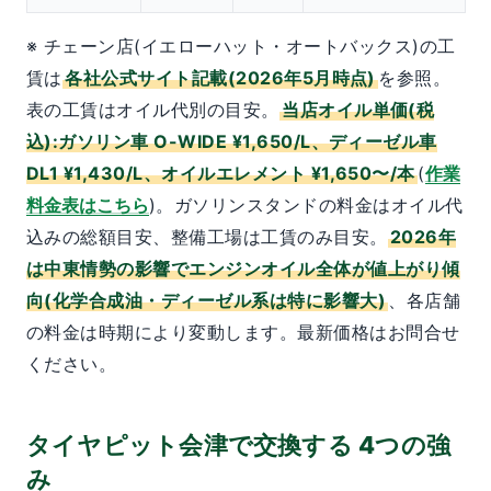
※ チェーン店(イエローハット・オートバックス)の工
賃は
各社公式サイト記載(2026年5月時点)
を参照。
表の工賃はオイル代別の目安。
当店オイル単価(税
込):ガソリン車 O-WIDE ¥1,650/L、ディーゼル車
DL1 ¥1,430/L、オイルエレメント ¥1,650〜/本
(
作業
料金表はこちら
)。ガソリンスタンドの料金はオイル代
込みの総額目安、整備工場は工賃のみ目安。
2026年
は中東情勢の影響でエンジンオイル全体が値上がり傾
向(化学合成油・ディーゼル系は特に影響大)
、各店舗
の料金は時期により変動します。最新価格はお問合せ
ください。
タイヤピット会津で交換する 4つの強
み