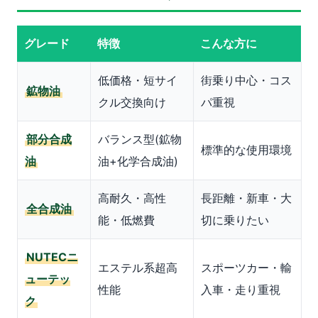
グレード
特徴
こんな方に
低価格・短サイ
街乗り中心・コス
鉱物油
クル交換向け
パ重視
部分合成
バランス型(鉱物
標準的な使用環境
油
油+化学合成油)
高耐久・高性
長距離・新車・大
全合成油
能・低燃費
切に乗りたい
NUTECニ
エステル系超高
スポーツカー・輸
ューテッ
性能
入車・走り重視
ク