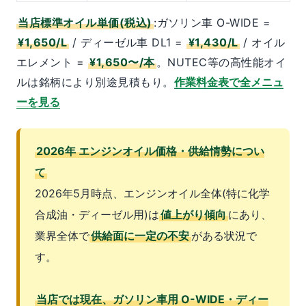
当店標準オイル単価(税込)
:ガソリン車 O-WIDE =
¥1,650/L
/ ディーゼル車 DL1 =
¥1,430/L
/ オイル
エレメント =
¥1,650〜/本
。NUTEC等の高性能オイ
ルは銘柄により別途見積もり。
作業料金表で全メニュ
ーを見る
2026年 エンジンオイル価格・供給情勢につい
て
2026年5月時点、エンジンオイル全体(特に化学
合成油・ディーゼル用)は
値上がり傾向
にあり、
業界全体で
供給面に一定の不安
がある状況で
す。
当店では現在、ガソリン車用 O-WIDE・ディー