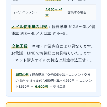
1,650円〜/
オイルエレメント
交換する場合
本
オイル使用量の目安
：軽自動車 約2.5〜3L／普
通車 約3〜4L／大型車 約4〜5L
交換工賃
：車種・作業内容により異なります。
お電話・LINEでお気軽にお見積りいたします
（ネット購入オイルの持込は別途持込工賃）。
総額の例
：軽自動車でO-WIDEを3L＋エレメント交換
の場合 → オイル代 1,650円×3L＝4,950円 ＋ エレメン
ト1,650円 ＝
6,600円
＋ 交換工賃