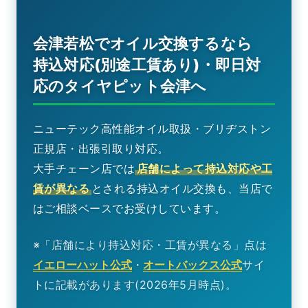
会津若松でオイル交換するなら
持込対応(別途工賃あり)・即日対
応のタイヤピット会津へ
ニューテック高性能オイル取扱・ブリヂストン
正規店・出張引取り対応。
大手チェーン店では
店舗によって持込対応や工
賃が異なる
とされる持込オイル交換も、当店で
はご相談ベースでお受けしています。
※「店舗により持込対応・工賃が異なる」点は
イエローハット公式
・
オートバックス公式
サイ
トに記載があります(2026年5月時点)。