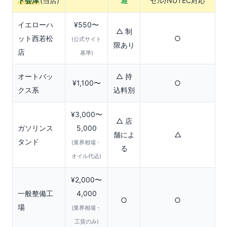
ト会津
(当店)
迎
ゼル/NUTEC対応
イエローハ
¥550〜
△ 制
ット西若松
○
(公式サイト
限あり
店
基準)
オートバッ
△ 持
¥1,100〜
○
クス系
込料別
¥3,000〜
△ 店
ガソリンス
5,000
舗によ
△
タンド
(業界相場・
る
オイル代込)
¥2,000〜
一般整備工
4,000
○
○
場
(業界相場・
工賃のみ)